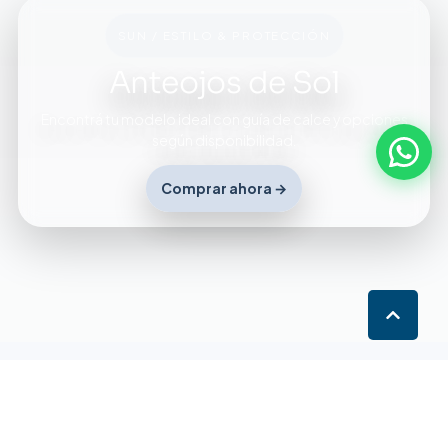
SUN / ESTILO & PROTECCIÓN
Anteojos de Sol
Encontrá tu modelo ideal con guía de calce y opciones
según disponibilidad.
Comprar ahora →