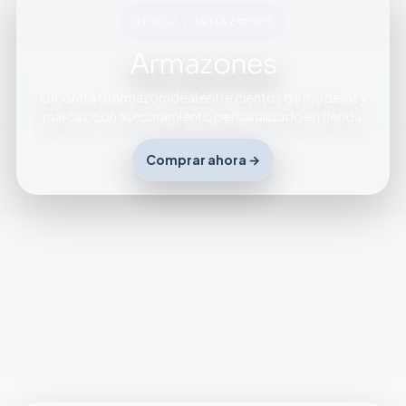
ÓPTICA / ARMAZONES
Armazones
Encontrá tu armazón ideal entre cientos de modelos y
marcas, con asesoramiento personalizado en tienda.
Comprar ahora →