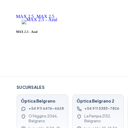
MAX 2.5
MAX 2.5
MAX 2.5 - Azul
SUCURSALES
Óptica Belgrano
Óptica Belgrano 2
+54 9 11 6476-4628
+54 9 11 5383-7826
O'Higgins 2066,
La Pampa 2132,
Belgrano
Belgrano