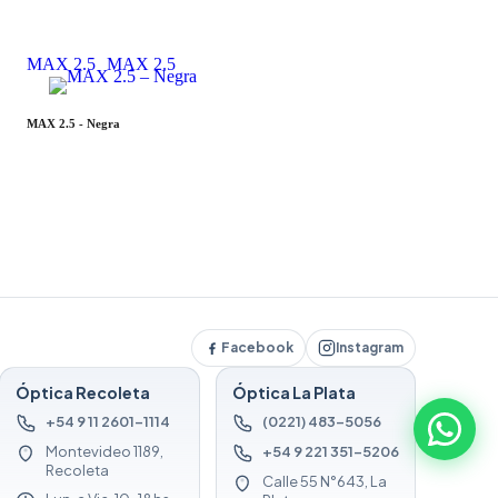
MAX 2.5
MAX 2.5
MAX 2.5 - Negra
Facebook
Instagram
Óptica Recoleta
Óptica La Plata
+54 9 11 2601-1114
(0221) 483-5056
Montevideo 1189,
+54 9 221 351-5206
Recoleta
Calle 55 N°643, La