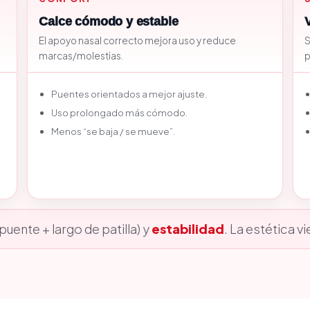
Calce cómodo y estable
El apoyo nasal correcto mejora uso y reduce
S
marcas/molestias.
p
Puentes orientados a mejor ajuste.
Uso prolongado más cómodo.
Menos “se baja / se mueve”.
puente + largo de patilla) y
estabilidad
. La estética 