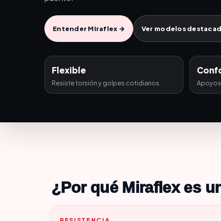
Entender Miraflex →
Ver modelos destaca
Flexible
Conf
Resiste torsión y golpes cotidianos.
Apoyos 
¿Por qué Miraflex es 
RESISTENCIA