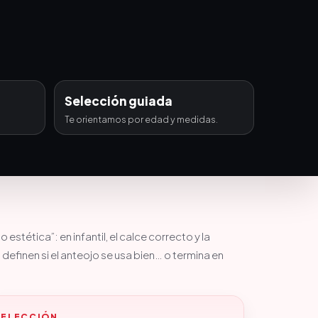
Selección guiada
Te orientamos por edad y medidas.
 estética”: en infantil, el calce correcto y la
o definen si el anteojo se usa bien… o termina en
SELECCIÓN