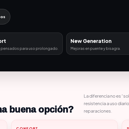
dos
ort
New Generation
pensados para uso prolongado.
Mejoras en puente y bisagra.
La diferencia no es “solo
resistencia a uso diari
una buena opción?
reparaciones.
CONFORT