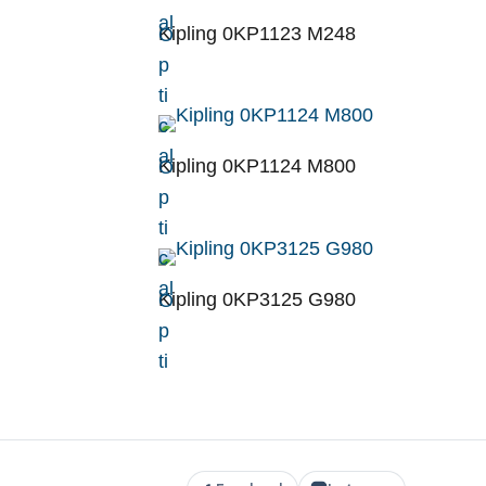
al
Kipling 0KP1123 M248
O
p
ti
c
al
Kipling 0KP1124 M800
O
p
ti
c
al
Kipling 0KP3125 G980
O
p
ti
c
al