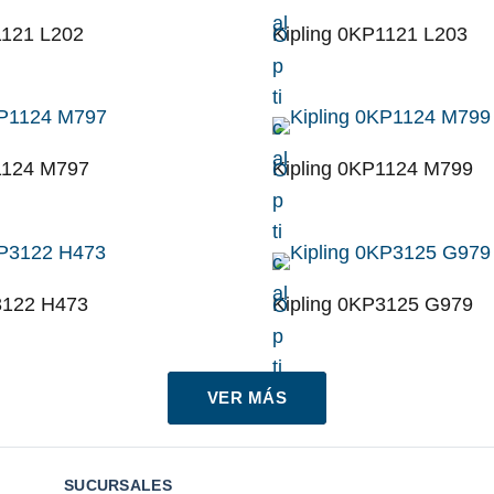
al
1121 L202
Kipling 0KP1121 L203
O
p
ti
c
al
1124 M797
Kipling 0KP1124 M799
O
p
ti
c
al
3122 H473
Kipling 0KP3125 G979
O
p
ti
c
VER MÁS
al
SUCURSALES