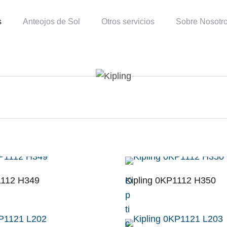
s
Anteojos de Sol
Otros servicios
Sobre Nosotr
1112 H349
Kipling 0KP1112 H350
O
p
ti
c