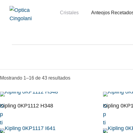
Cristales
Anteojos Recetado
Mostrando 1–16 de 43 resultados
Kipling 0KP1112 H348
Kipling 0KP
O
O
p
p
ti
ti
c
c