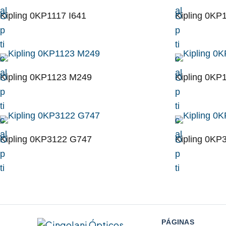
al
al
Kipling 0KP1117 I641
Kipling 0KP
O
O
p
p
ti
ti
c
c
al
al
Kipling 0KP1123 M249
Kipling 0KP
O
O
p
p
ti
ti
c
c
al
al
Kipling 0KP3122 G747
Kipling 0KP
O
O
p
p
ti
ti
c
c
al
al
PÁGINAS