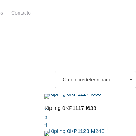
os
Contacto
Kipling 0KP1117 I638
O
p
ti
c