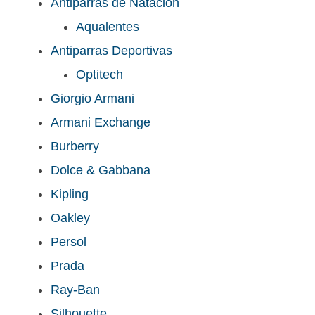
Antiparras de Natación
Aqualentes
Antiparras Deportivas
Optitech
Giorgio Armani
Armani Exchange
Burberry
Dolce & Gabbana
Kipling
Oakley
Persol
Prada
Ray-Ban
Silhouette