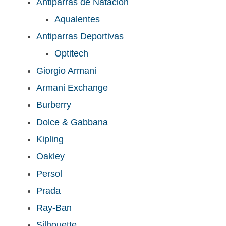
Antiparras de Natación
Aqualentes
Antiparras Deportivas
Optitech
Giorgio Armani
Armani Exchange
Burberry
Dolce & Gabbana
Kipling
Oakley
Persol
Prada
Ray-Ban
Silhouette