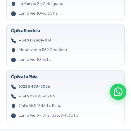
La Pampa 2132, Belgrano
Lun. a Vie. 10–18:30 hs
Óptica Recoleta
+54 9 11 2601-1114
Montevideo 1189, Recoleta
Lun. a Vie. 10–18 hs
Óptica La Plata
(0221) 483-5056
+54 9 221 351-5206
Calle 55 N°643, La Plata
Lun. a Vie. 9–18 hs · Sáb. 9–11:30 hs