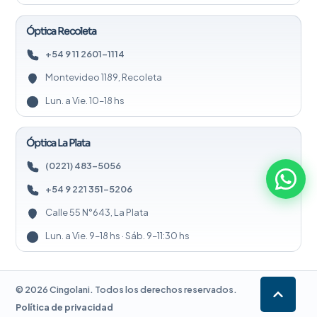
Óptica Recoleta
+54 9 11 2601-1114
Montevideo 1189, Recoleta
Lun. a Vie. 10–18 hs
Óptica La Plata
(0221) 483-5056
+54 9 221 351-5206
Calle 55 N°643, La Plata
Lun. a Vie. 9–18 hs · Sáb. 9–11:30 hs
©
2026
Cingolani. Todos los derechos reservados.
Política de privacidad