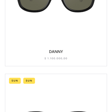
DANNY
$
1.100.000,00
SUN
SUN