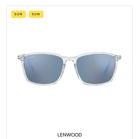
SUN
SUN
LENWOOD