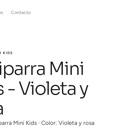
os
Contacto
I KIDS
iparra Mini
 - Violeta y
a
arra Mini Kids · Color: Violeta y rosa