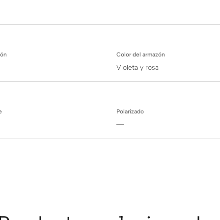
zón
Color del armazón
Violeta y rosa
e
Polarizado
—