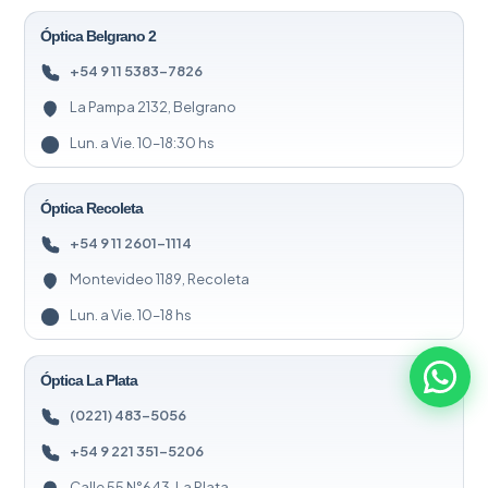
Óptica Belgrano 2
+54 9 11 5383-7826
La Pampa 2132, Belgrano
Lun. a Vie. 10–18:30 hs
Óptica Recoleta
+54 9 11 2601-1114
Montevideo 1189, Recoleta
Lun. a Vie. 10–18 hs
Óptica La Plata
(0221) 483-5056
+54 9 221 351-5206
Calle 55 N°643, La Plata