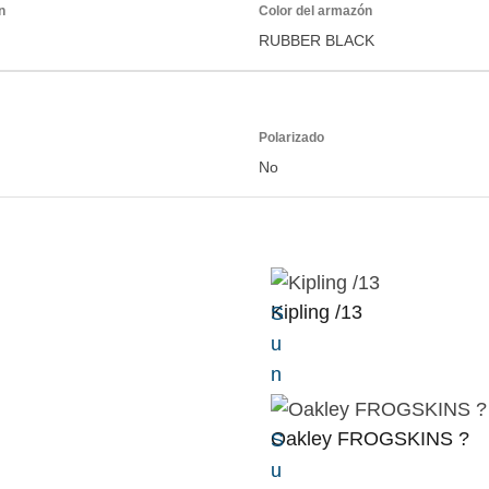
n
Color del armazón
RUBBER BLACK
Polarizado
No
Kipling /13
S
u
n
Oakley FROGSKINS ?
S
u