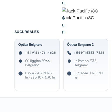
n
Jack Pacific /8G
S
u
n
SUCURSALES
Óptica Belgrano
Óptica Belgrano 2
+54 9 11 6476-4628
+54 9 11 5383-7826
O'Higgins 2066,
La Pampa 2132,
Belgrano
Belgrano
Lun. a Vie. 9:30–19
Lun. a Vie. 10–18:30
hs · Sáb. 10–13:30 hs
hs