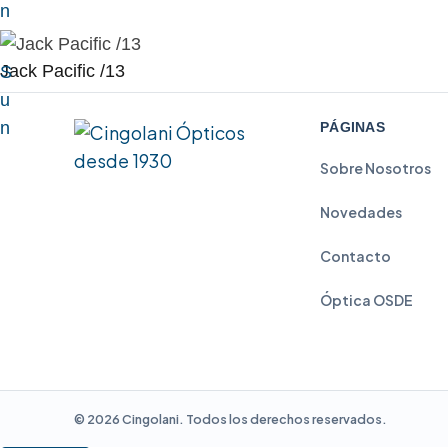
n
Jack Pacific /13
S
u
n
PÁGINAS
Sobre Nosotros
Novedades
Contacto
Óptica OSDE
©
2026
Cingolani. Todos los derechos reservados.