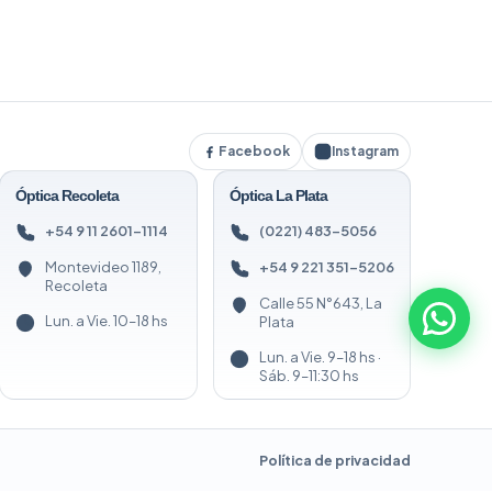
Facebook
Instagram
Óptica Recoleta
Óptica La Plata
+54 9 11 2601-1114
(0221) 483-5056
Montevideo 1189,
+54 9 221 351-5206
Recoleta
Calle 55 N°643, La
Lun. a Vie. 10–18 hs
Plata
Lun. a Vie. 9–18 hs ·
Sáb. 9–11:30 hs
Política de privacidad